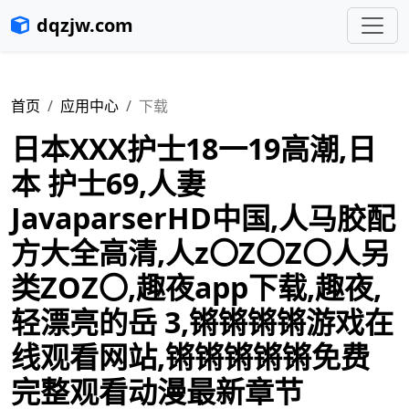
dqzjw.com
首页
应用中心
下载
日本XXX护士18一19高潮,日
本 护士69,人妻
JavaparserHD中国,人马胶配
方大全高清,人z〇Z〇Z〇人另
类ZOZ〇,趣夜app下载,趣夜,
轻漂亮的岳 3,锵锵锵锵游戏在
线观看网站,锵锵锵锵锵免费
完整观看动漫最新章节